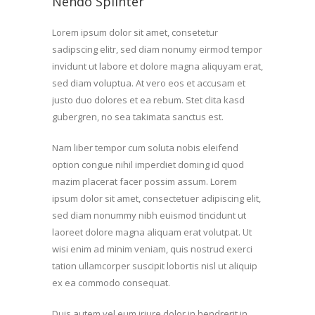
Nendo Splinter
Lorem ipsum dolor sit amet, consetetur
sadipscing elitr, sed diam nonumy eirmod tempor
invidunt ut labore et dolore magna aliquyam erat,
sed diam voluptua. At vero eos et accusam et
justo duo dolores et ea rebum. Stet clita kasd
gubergren, no sea takimata sanctus est.
Nam liber tempor cum soluta nobis eleifend
option congue nihil imperdiet doming id quod
mazim placerat facer possim assum. Lorem
ipsum dolor sit amet, consectetuer adipiscing elit,
sed diam nonummy nibh euismod tincidunt ut
laoreet dolore magna aliquam erat volutpat. Ut
wisi enim ad minim veniam, quis nostrud exerci
tation ullamcorper suscipit lobortis nisl ut aliquip
ex ea commodo consequat.
Duis autem vel eum iriure dolor in hendrerit in