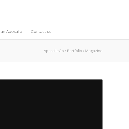
an Apostille
Contact us
ApostilleGo
/
Portfolio
/
Magazine