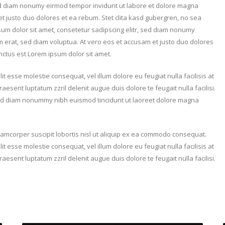
sed diam nonumy eirmod tempor invidunt ut labore et dolore magna
t justo duo dolores et ea rebum. Stet clita kasd gubergren, no sea
sum dolor sit amet, consetetur sadipscing elitr, sed diam nonumy
 erat, sed diam voluptua. At vero eos et accusam et justo duo dolores
nctus est Lorem ipsum dolor sit amet.
it esse molestie consequat, vel illum dolore eu feugiat nulla facilisis at
aesent luptatum zzril delenit augue duis dolore te feugait nulla facilisi.
 sed diam nonummy nibh euismod tincidunt ut laoreet dolore magna
llamcorper suscipit lobortis nisl ut aliquip ex ea commodo consequat.
it esse molestie consequat, vel illum dolore eu feugiat nulla facilisis at
aesent luptatum zzril delenit augue duis dolore te feugait nulla facilisi.