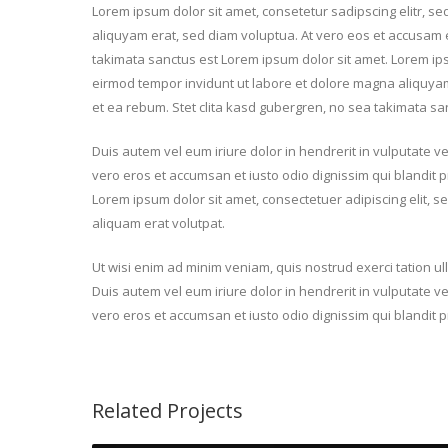
Lorem ipsum dolor sit amet, consetetur sadipscing elitr, 
aliquyam erat, sed diam voluptua. At vero eos et accusam e
takimata sanctus est Lorem ipsum dolor sit amet. Lorem ip
eirmod tempor invidunt ut labore et dolore magna aliquyam
et ea rebum. Stet clita kasd gubergren, no sea takimata sa
Duis autem vel eum iriure dolor in hendrerit in vulputate vel
vero eros et accumsan et iusto odio dignissim qui blandit pr
Lorem ipsum dolor sit amet, consectetuer adipiscing elit,
aliquam erat volutpat.
Ut wisi enim ad minim veniam, quis nostrud exerci tation u
Duis autem vel eum iriure dolor in hendrerit in vulputate vel
vero eros et accumsan et iusto odio dignissim qui blandit pr
Related Projects