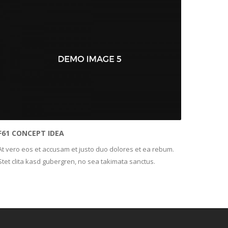
F61 CONCEPT IDEA
At vero eos et accusam et justo duo dolores et ea rebum.
Stet clita kasd gubergren, no sea takimata sanctus.