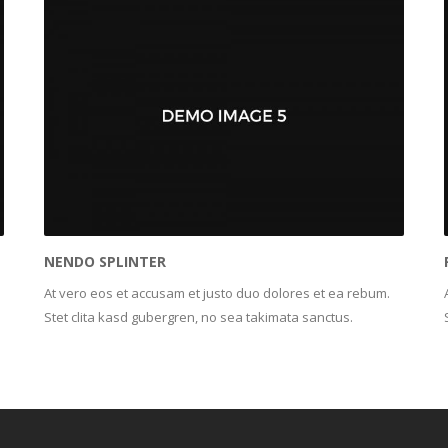
NENDO SPLINTER
At vero eos et accusam et justo duo dolores et ea rebum.
Stet clita kasd gubergren, no sea takimata sanctus.